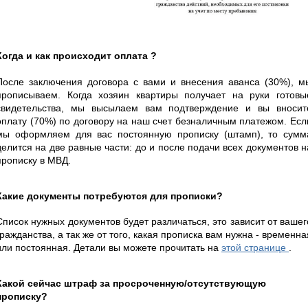
Когда и как происходит оплата ?
После заключения договора с вами и внесения аванса (30%), м
прописываем. Когда хозяин квартиры получает на руки готовы
свидетельства, мы высылаем вам подтверждение и вы вносит
оплату (70%) по договору на наш счет безналичным платежом. Есл
мы оформляем для вас постоянную прописку (штамп), то сумм
делится на две равные части: до и после подачи всех документов н
прописку в МВД.
Какие документы потребуются для прописки?
Список нужных документов будет различаться, это зависит от вашег
гражданства, а так же от того, какая прописка вам нужна - временна
или постоянная. Детали вы можете прочитать на
этой странице
.
Какой сейчас штраф за просроченную/отсутствующую
прописку?