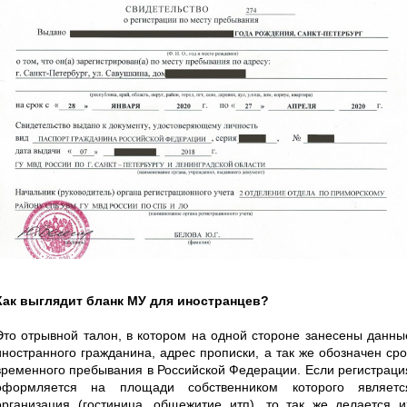
Как выглядит бланк МУ для иностранцев?
Это отрывной талон, в котором на одной стороне занесены данны
иностранного гражданина, адрес прописки, а так же обозначен сро
временного пребывания в Российской Федерации. Если регистраци
оформляется на площади собственником которого являетс
организация (гостиница, общежитие итп), то так же делается и