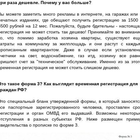
три раза дешевле. Почему у вас больше?
Вы можете заметить много рекламы в интернете, на гаражах или 
печатных изданиях, где обещают получить регистрацию за 1500 
3500 рублей на 12 мес. Пожалуйста, будьте бдительны - настояща
регистрация не может стоить так дешево! Принимайте во внимани
то, что помимо заработка хозяина квартиры, существуют ещ
затраты на коммуналку за жилплощадь и они растут с кажды
прописанным квартирантом. Даже в случае если установлен
счетчики на свет, водоснабжение, газ итд, хозяину все равн
пришлют счет за "техническое" обслуживание. Именно из за этог
временная регистрация не может стоить слишком дешево.
Что такое форма 3? Как выглядит временная регистрация для
граждан РФ?
Это специальный бланк утвержденной формы, в который заносятс
все паспортные зарегистрированного человека, проставлен сро
регистрации и орган ОМВД его выдавший. Возможны некоторы
отступления в разных субьектах РФ. Ниже размещен приме
свидетельства о прописке по форме 3.