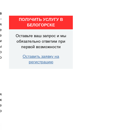
в
-
ПОЛУЧИТЬ УСЛУГУ В
я
БЕЛОГОРСКЕ
е
е
Оставьте ваш запрос и мы
м
обязательно ответим при
ы
первой возможности
о
Оставить заявку на
о
регистрацию
я
к
е
р